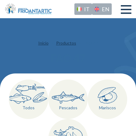
IT
EN
Inicio
Productos
FAO 47
FAO 47
Todos
Pescados
Mariscos