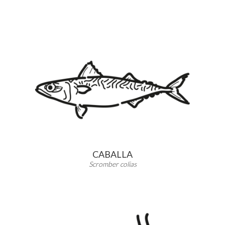
CABALLA
Scromber colias