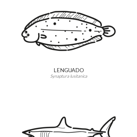
LENGUADO
Synaptura lusitanica