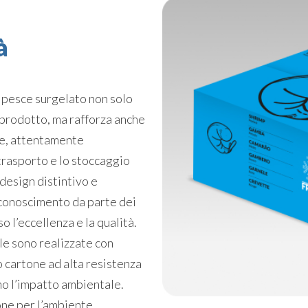
à
r pesce surgelato non solo
 prodotto, ma rafforza anche
le, attentamente
trasporto e lo stoccaggio
 design distintivo e
riconoscimento da parte dei
o l’eccellenza e la qualità.
le sono realizzate con
mo cartone ad alta resistenza
mo l’impatto ambientale.
one per l’ambiente,